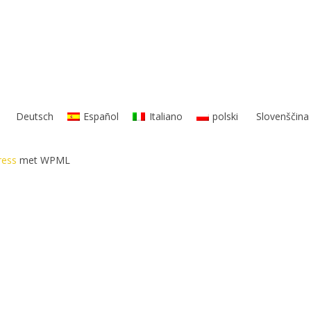
Deutsch
Español
Italiano
polski
Slovenščina
ress
met WPML